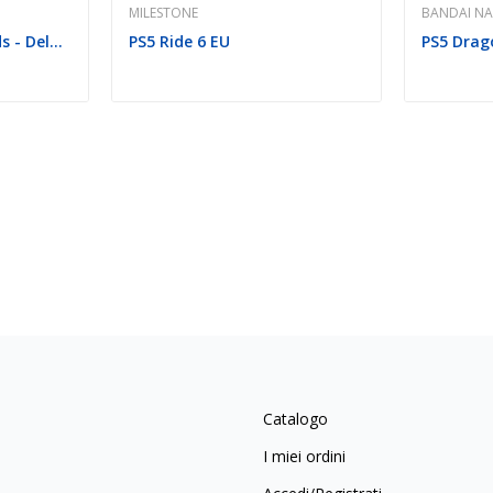
MILESTONE
BANDAI N
PS4 Minecraft Legends - Deluxe Edition EU
PS5 Ride 6 EU
Catalogo
I miei ordini