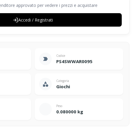
nditore approvato per vedere i prezzi e acquistare
Accedi / Registrati
Codice
label_important
PS4SWWAR0095
Categoria
category
Giochi
Peso
scale
0.080000 kg