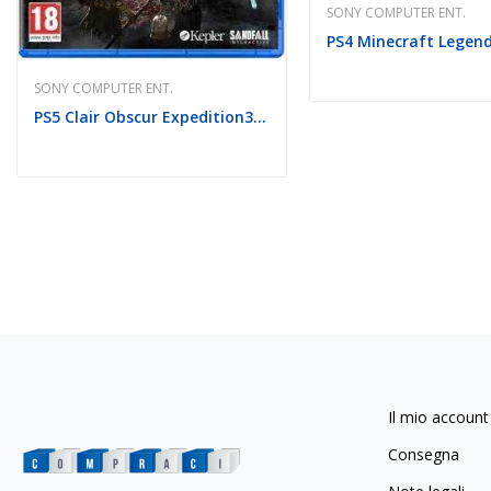
SONY COMPUTER ENT.
SONY COMPUTER ENT.
PS5 Clair Obscur Expedition33 EU
Il mio account
Consegna