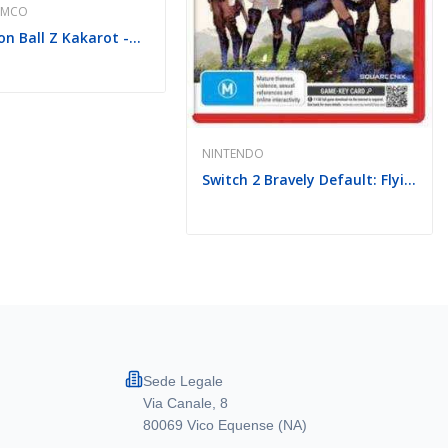
AMCO
PS5 Dragon Ball Z Kakarot -Daima Edition EU
NINTENDO
Switch 2 Bravely Default: Flying Fairy HD...
Sede Legale
Via Canale, 8
80069 Vico Equense (NA)